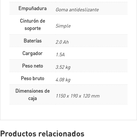
Empuñadura
Goma antideslizante
Cinturón de
Simple
soporte
Baterías
2.0 Ah
Cargador
1.5A
Peso neto
3.52 kg
Peso bruto
4.08 kg
Dimensiones de
1150 x 190 x 120 mm
caja
Productos relacionados