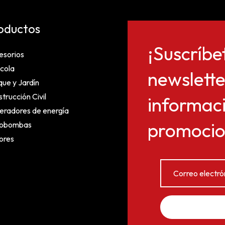
oductos
¡Suscríbe
esorios
cola
newslette
ue y Jardín
trucción Civil
informaci
eradores de energía
promocion
obombas
ores