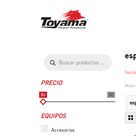
es
Búsqueda
de
productos
Inici
PRECIO
Mostr
$0
$0
es
EQUIPOS
Accesorios