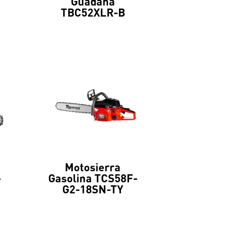
Guadaña
TBC52XLR-B
Motosierra
-
Gasolina TCS58F-
G2-18SN-TY