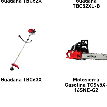
Guadaña TBC52X
Guadaña
TBC52XL-B
Guadaña TBC63X
Motosierra
Gasolina TCS45X
16SNE-G2