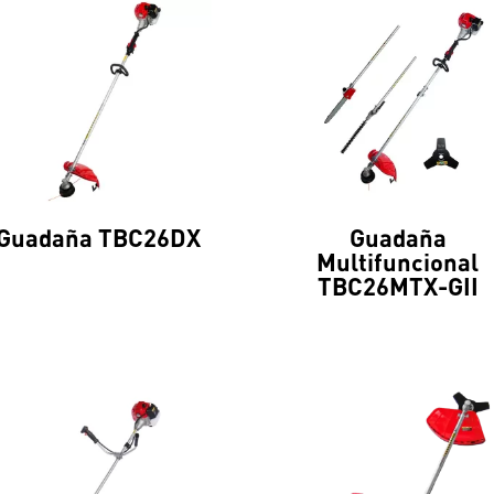
Guadaña TBC26DX
Guadaña
Multifuncional
TBC26MTX-GII