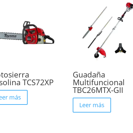
tosierra
Guadaña
solina TCS72XP
Multifuncional
TBC26MTX-GII
eer más
Leer más