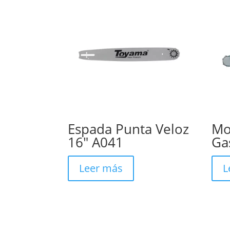
Espada Punta Veloz
Mo
16″ A041
Ga
Leer más
L