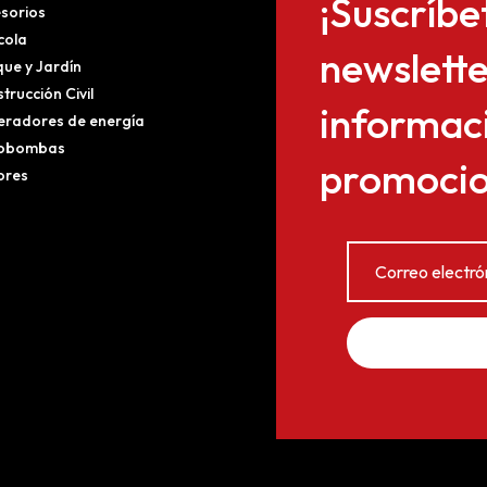
¡Suscríbe
sorios
cola
newslette
ue y Jardín
trucción Civil
informaci
radores de energía
obombas
promocion
ores