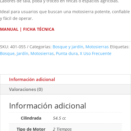
Labores de tala, poda y troceo en fincas o espacios agrícolas.
Ideal para usuarios que buscan una motosierra potente, confiable
y fácil de operar.
MANUAL
|
FICHA TÉCNICA
SKU:
401-055
Categorías:
Bosque y jardín
,
Motosierras
Etiquetas:
Bosque
,
Jardín
,
Motosierras
,
Punta dura
,
X Uso Frecuente
Información adicional
Valoraciones (0)
Información adicional
Cilindrada
54.5 cc
Tipo de Motor
2 Tiempos