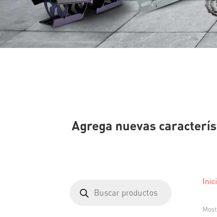
Agrega nuevas característi
Inic
Búsqueda
de
productos
Most