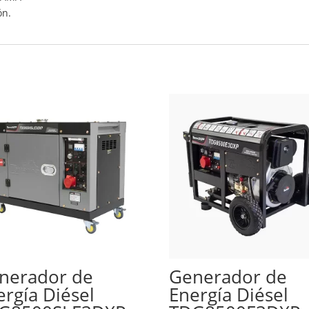
ón.
nerador de
Generador de
ergía Diésel
Energía Diésel