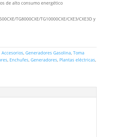
pos de alto consumo energético
500CXE/TG8000CXE/TG10000CXE/CXE3/CXE3D y
:
Accesorios
,
Generadores Gasolina
,
Toma
ores
,
Enchufes
,
Generadores
,
Plantas eléctricas
,