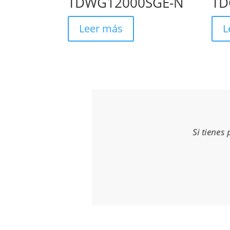
TDWG12000SGE-N
TD
Leer más
L
Si tienes