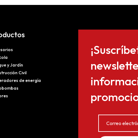
oductos
¡Suscríbe
sorios
cola
newslette
ue y Jardín
trucción Civil
informaci
radores de energía
obombas
promocion
ores