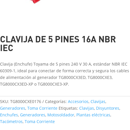
CLAVIJA DE 5 PINES 16A NBR
IEC
Clavija (Enchufe) Toyama de 5 pines 240 V 30 A, estándar NBR IEC
60309-1, ideal para conectar de forma correcta y segura los cables
de alimentación al generador TG8000CX3ED, TG8000CXE3,
TG8000CX3ED-XP o TG8000CXE3-XP.
SKU:
TG8000CXE0176
Categorías:
Accesorios
,
Clavijas
,
Generadores
,
Toma Corriente
Etiquetas:
Clavijas
,
Disyuntores
,
Enchufes
,
Generadores
,
Motosoldador
,
Plantas eléctricas
,
Tacómetros
,
Toma Corriente