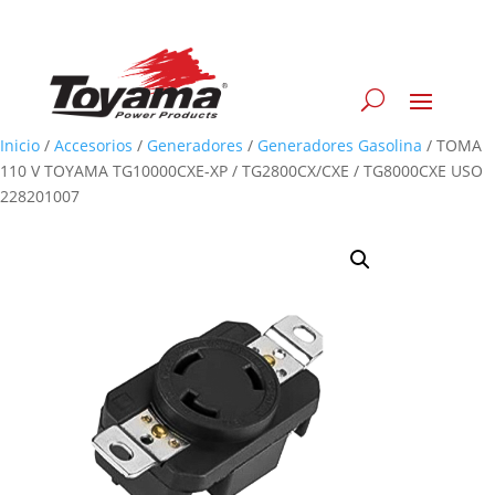
Inicio
/
Accesorios
/
Generadores
/
Generadores Gasolina
/
TOMA
110 V TOYAMA TG10000CXE-XP / TG2800CX/CXE / TG8000CXE USO
228201007