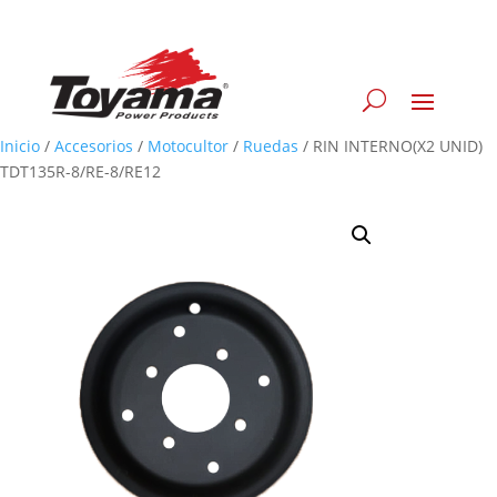
Inicio
/
Accesorios
/
Motocultor
/
Ruedas
/
RIN INTERNO(X2 UNID)
TDT135R-8/RE-8/RE12