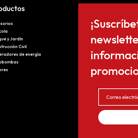
oductos
¡Suscríbe
sorios
cola
newslette
ue y Jardín
trucción Civil
informaci
radores de energía
obombas
promocion
ores