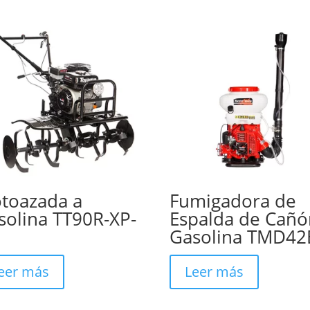
toazada a
Fumigadora de
solina TT90R-XP-
Espalda de Cañó
Gasolina TMD4
eer más
Leer más