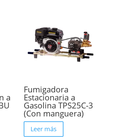
Fumigadora
n a
Estacionaria a
2BU
Gasolina TPS25C-3
(Con manguera)
Leer más