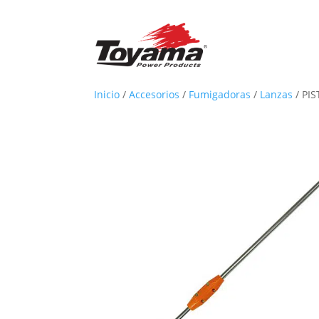
Inicio
/
Accesorios
/
Fumigadoras
/
Lanzas
/
PI