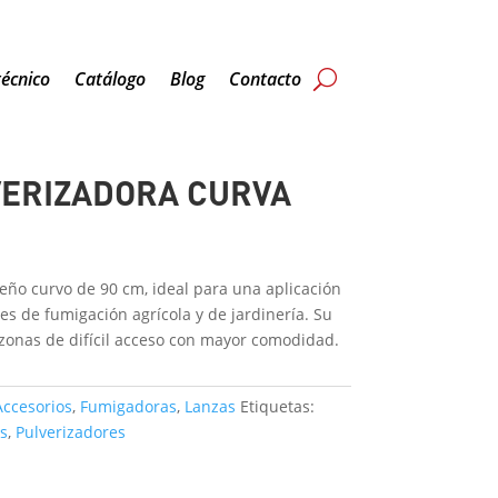
técnico
Catálogo
Blog
Contacto
VERIZADORA CURVA
M
seño curvo de 90 cm, ideal para una aplicación
es de fumigación agrícola y de jardinería. Su
zonas de difícil acceso con mayor comodidad.
Accesorios
,
Fumigadoras
,
Lanzas
Etiquetas:
s
,
Pulverizadores