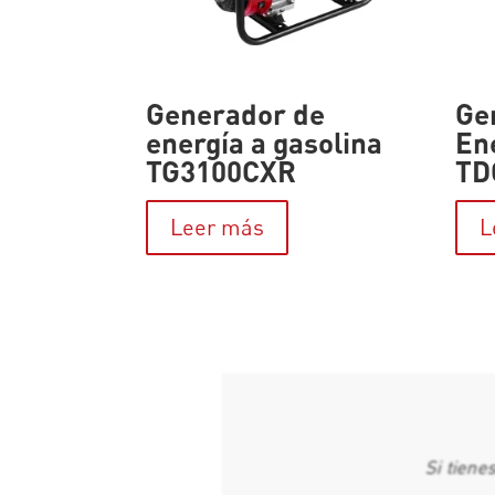
Generador de
Ge
energía a gasolina
En
TG3100CXR
TD
Leer más
L
Si tiene