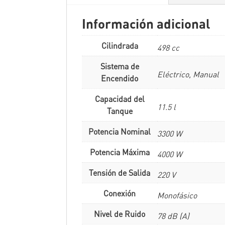
Información adicional
Cilindrada
498 cc
Sistema de
Eléctrico, Manual
Encendido
Capacidad del
11.5 l
Tanque
Potencia Nominal
3300 W
Potencia Máxima
4000 W
Tensión de Salida
220 V
Conexión
Monofásico
Nivel de Ruido
78 dB (A)