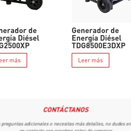
nerador de
Generador de
ergía Diésel
Energía Diésel
G2500XP
TDG8500E3DXP
eer más
Leer más
CONTÁCTANOS
s preguntas adicionales o necesitas más detalles, no dudes e
en contacto con nosotros antes de comprar