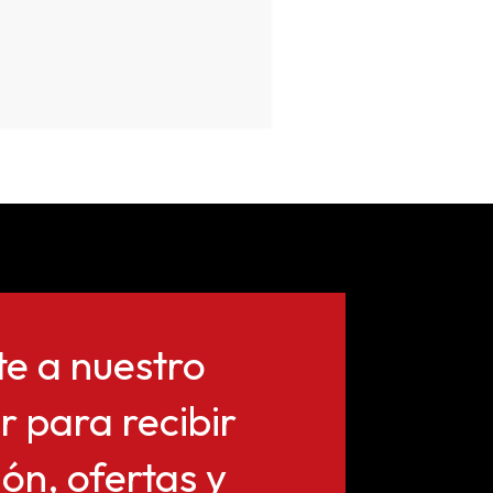
te a nuestro
r para recibir
ón, ofertas y