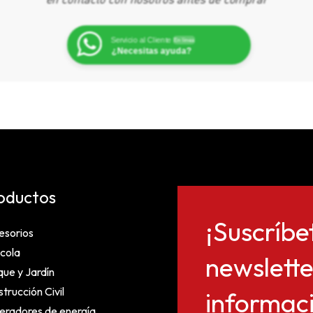
Servicio al Cliente
En línea
¿Necesitas ayuda?
oductos
¡Suscríbe
esorios
cola
newslette
ue y Jardín
trucción Civil
informaci
eradores de energía