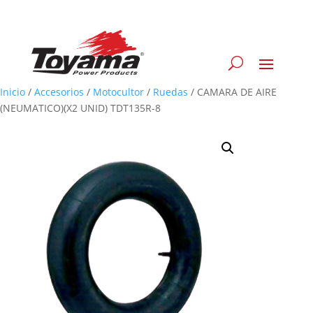
Inicio
/
Accesorios
/
Motocultor
/
Ruedas
/
CAMARA DE AIRE
(NEUMATICO)(X2 UNID) TDT135R-8