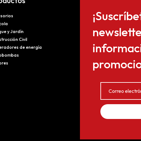
oductos
¡Suscríbe
sorios
cola
newslette
ue y Jardín
trucción Civil
informaci
radores de energía
obombas
promocion
ores