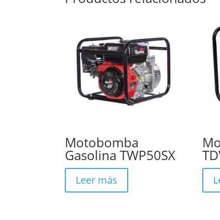
Motobomba
Mo
Gasolina TWP50SX
TD
Leer más
L