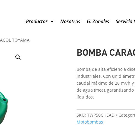
Productos
Nosotros
G. Zonales
Servicio 
ACOL TOYAMA
BOMBA CARA
Bomba de alta eficiencia dis
industriales. Con un diámetro
caudal máximo de 28 m³/h y
de agua (
mca
), garantizand
líquidos.
SKU:
TWP50CHEAD
Categorí
Motobombas