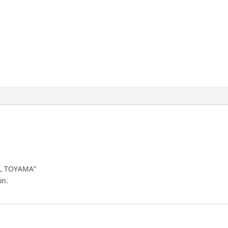
OL TOYAMA”
ón.