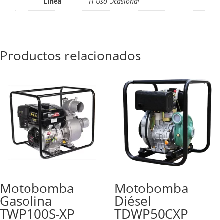
Línea
H Uso Ocasional
Productos relacionados
Motobomba
Motobomba
Gasolina
Diésel
TWP100S-XP
TDWP50CXP