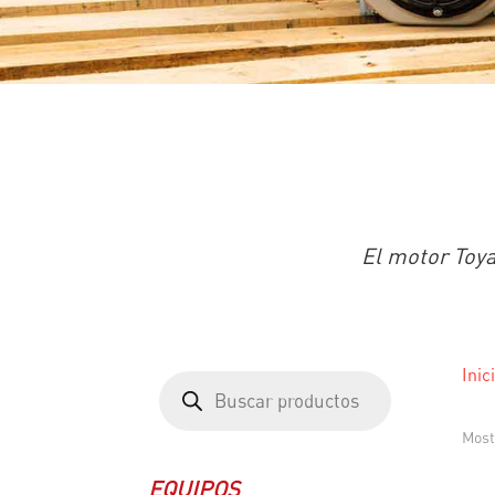
El motor Toy
Inic
Búsqueda
de
productos
Most
EQUIPOS