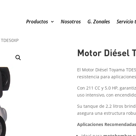
Productos
Nosotros
G. Zonales
Servicio 
l TDE50XP
Motor Diésel
El Motor Diésel Toyama TDE50
resistencia para aplicaciones
Con 211 CC y 5.0 HP, garanti
uso intensivo, con encendid
Su tanque de 2.2 litros brin
asegura una estructura robu
Aplicaciones Recomendada
Ideal para
motobombas y m