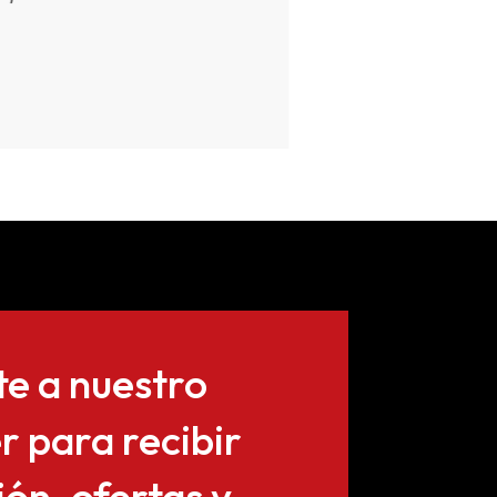
te a nuestro
r para recibir
ón, ofertas y