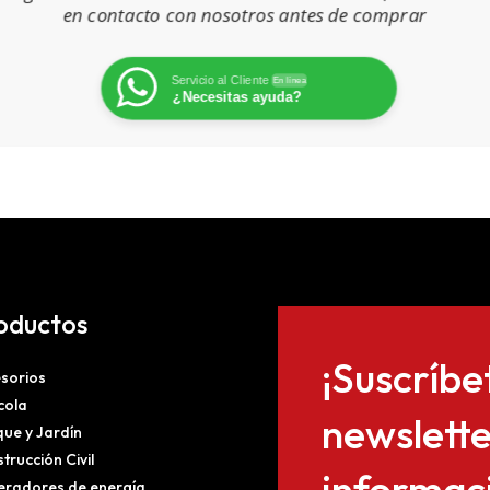
en contacto con nosotros antes de comprar
Servicio al Cliente
En línea
¿Necesitas ayuda?
oductos
¡Suscríbe
sorios
cola
newslette
ue y Jardín
trucción Civil
informaci
radores de energía