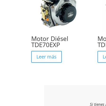
Motor Diésel
Mo
TDE70EXP
TD
Leer más
L
Si tiene