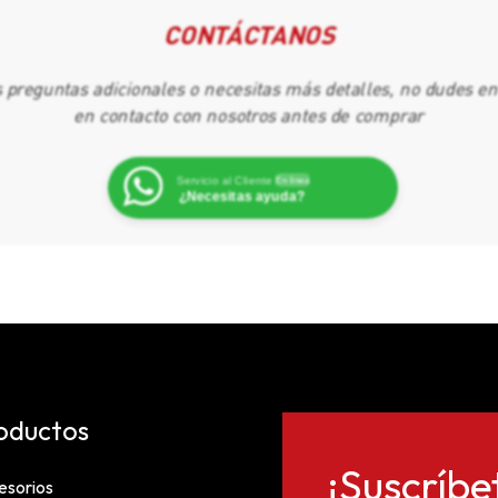
CONTÁCTANOS
s preguntas adicionales o necesitas más detalles, no dudes e
en contacto con nosotros antes de comprar
Servicio al Cliente
En línea
¿Necesitas ayuda?
oductos
¡Suscríbe
esorios