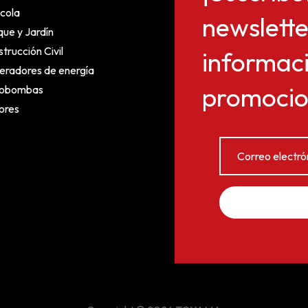
cola
newslette
ue y Jardín
trucción Civil
informaci
eradores de energía
promocion
obombas
ores