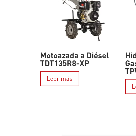
Motoazada a Diésel
Hi
TDT135R8-XP
Ga
TP
Leer más
L