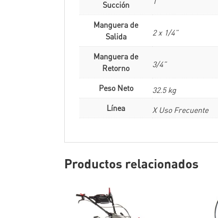
1”
Succión
Manguera de
2 x 1/4”
Salida
Manguera de
3/4”
Retorno
Peso Neto
32.5 kg
Línea
X Uso Frecuente
Productos relacionados