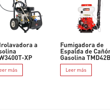
drolavadora a
Fumigadora de
solina
Espalda de Cañó
W3400T-XP
Gasolina TMD42
eer más
Leer más