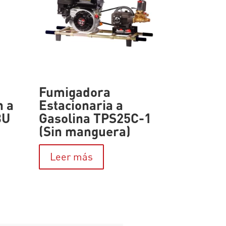
Fumigadora
n a
Estacionaria a
BU
Gasolina TPS25C-1
(Sin manguera)
Leer más