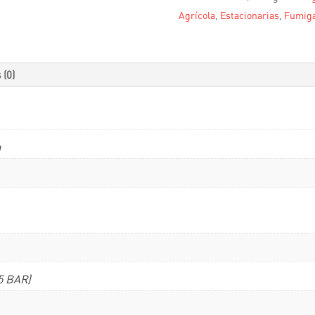
Agrícola
,
Estacionarias
,
Fumig
 (0)
a
45 BAR)