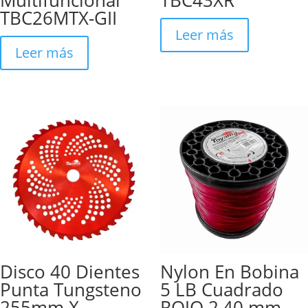
Multifuncional
TBC43XR
TBC26MTX-GII
Leer más
Leer más
Disco 40 Dientes
Nylon En Bobina
Punta Tungsteno
5 LB Cuadrado
255mm X
ROJO 2,40 mm