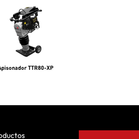
Apisonador TTR80-XP
oductos