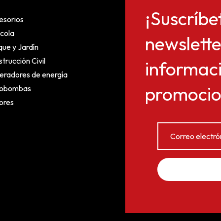
¡Suscríbe
esorios
cola
newslette
ue y Jardín
trucción Civil
informaci
eradores de energía
promocion
obombas
ores