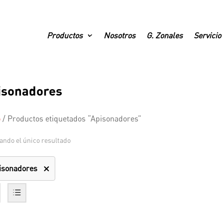
Productos
Nosotros
G. Zonales
Servicio
isonadores
o
/
Productos etiquetados “Apisonadores”
ando el único resultado
isonadores