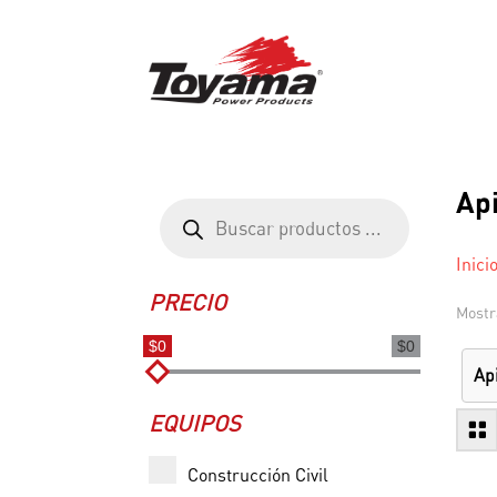
Ap
Búsqueda
de
productos
Inici
PRECIO
Mostr
$0
$0
Ap
EQUIPOS
Construcción Civil