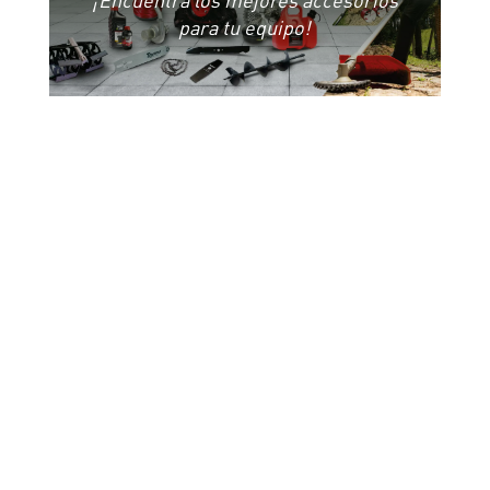
para tu equipo!
Toyama, Toyama Colombia,
maquinaria agrícola,
maquinaria agrícola
profesional, maquinaria
agrícola en Colombia, equipos
agrícolas, equipos para
agricultura, equipos
agroindustriales, equipos
para campo, maquinaria
agroindustrial, maquinaria
para cultivos, maquinaria
para trabajo agrícola,
motocultivadores,