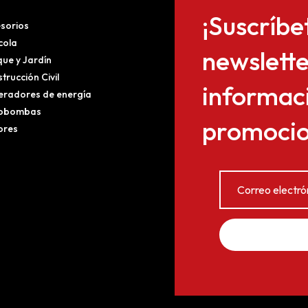
¡Suscríbe
sorios
cola
newslette
ue y Jardín
trucción Civil
informaci
radores de energía
obombas
promocion
ores