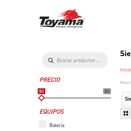
Sie
Búsqueda
de
productos
Inici
PRECIO
Mostr
$0
$0
Si
EQUIPOS
Batería