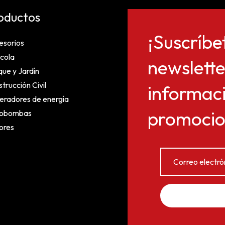
oductos
¡Suscríbe
esorios
cola
newslette
ue y Jardín
trucción Civil
informaci
eradores de energía
promocion
obombas
ores