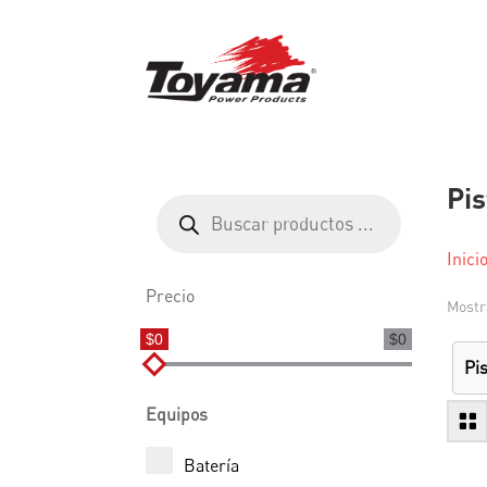
Pis
Búsqueda
de
productos
Inici
Precio
Mostr
$0
$0
Pi
Equipos
Batería