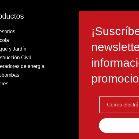
oductos
¡Suscríbe
esorios
cola
newslette
que y Jardín
trucción Civil
informaci
eradores de energía
obombas
promocio
ores