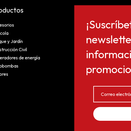
oductos
¡Suscríbe
esorios
cola
newslette
ue y Jardín
trucción Civil
informaci
eradores de energía
promocion
obombas
ores