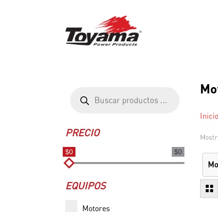
Mot
Búsqueda
de
productos
Inici
PRECIO
Mostr
$0
$0
Mo
EQUIPOS
Motores