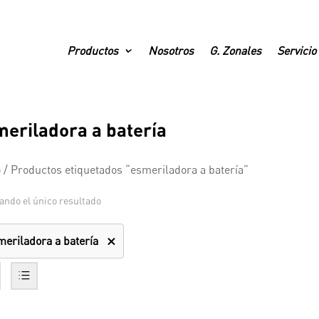
Productos
Nosotros
G. Zonales
Servicio
meriladora a batería
o
/
Productos etiquetados “esmeriladora a batería”
ando el único resultado
meriladora a batería