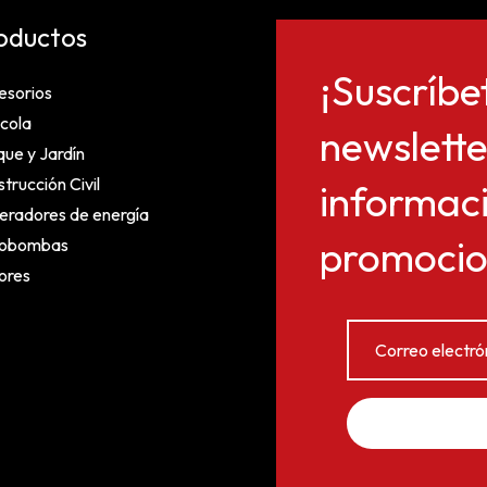
oductos
¡Suscríbe
esorios
cola
newslette
ue y Jardín
trucción Civil
informaci
eradores de energía
promocion
obombas
ores