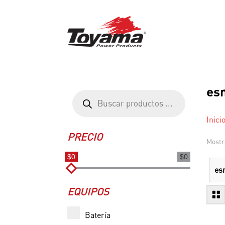
es
Búsqueda
de
productos
Inici
PRECIO
Mostr
$0
$0
es
EQUIPOS
Batería