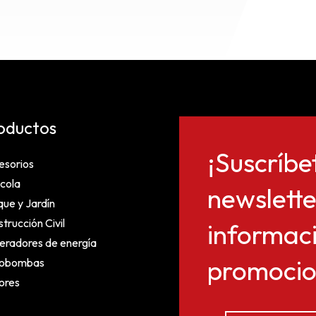
oductos
¡Suscríbe
esorios
cola
newslette
ue y Jardín
trucción Civil
informaci
eradores de energía
promocion
obombas
ores