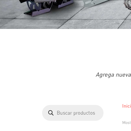
Agrega nuevas
Inic
Búsqueda
de
productos
Most