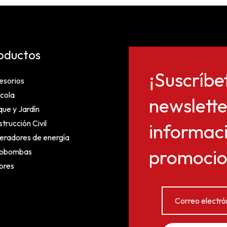
oductos
¡Suscríbe
esorios
cola
newslette
ue y Jardín
trucción Civil
informaci
eradores de energía
promocion
obombas
ores