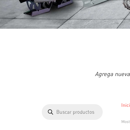
Agrega nuevas
Inic
Búsqueda
de
productos
Most