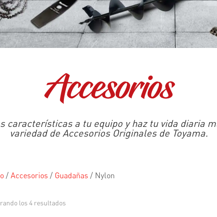
Accesorios
 características a tu equipo y haz tu vida diaria má
variedad de Accesorios Originales de Toyama.
io
/
Accesorios
/
Guadañas
/
Nylon
rando los 4 resultados