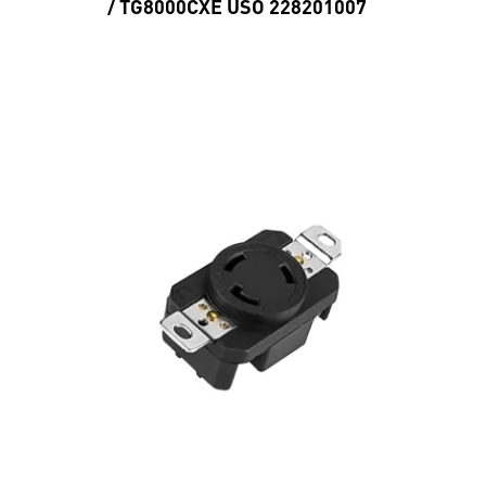
/ TG8000CXE USO 228201007